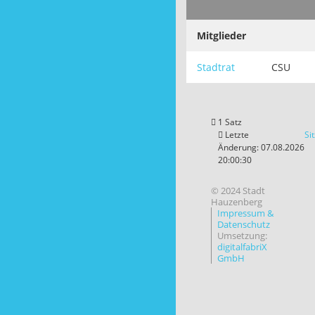
Mitglieder
Stadtrat
CSU
1 Satz
Letzte
Si
Änderung: 07.08.2026
20:00:30
© 2024 Stadt
Hauzenberg
Impressum &
Datenschutz
Umsetzung:
digitalfabriX
GmbH